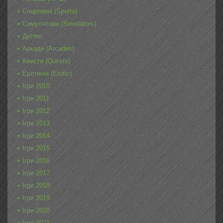
Спортивні (Sports)
Симулятори (Simulators)
Дитячі
Аркади (Arcades)
Квести (Quests)
Еротичні (Erotic)
Ігри 2010
Ігри 2011
Ігри 2012
Ігри 2013
Ігри 2014
Ігри 2015
Ігри 2016
Ігри 2017
Ігри 2018
Ігри 2019
Ігри 2020
Ігри 2021