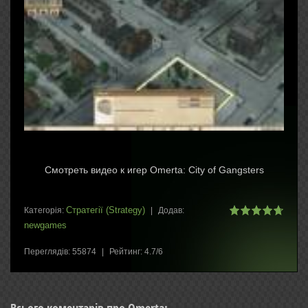
Смотреть видео к игер Omerta: City of Gangsters
Стратегії (Strategy)
Категорія
:
|
Додав
:
newgames
Переглядів
:
55874
|
Рейтинг
:
4.7
/
6