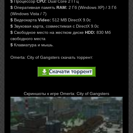
$
Процессор
CPU:
Dual Core 2 ГГц
$
Оперативная память
RAM:
2 Гб (Windows XP) / 3 Гб
(Windows Vista / 7)
$
Видеокарта
Video:
512 MB DirectX 9.0c
$
Звуковая карта, совместимая с DirectX 9.0c
$
Свободное место на жестком диске
HDD:
830 Мб
свободного места
$
Клавиатура и мышь.
Omerta: City of Gangsters скачать торрент:
Скриншоты к игре Omerta: City of Gangsters