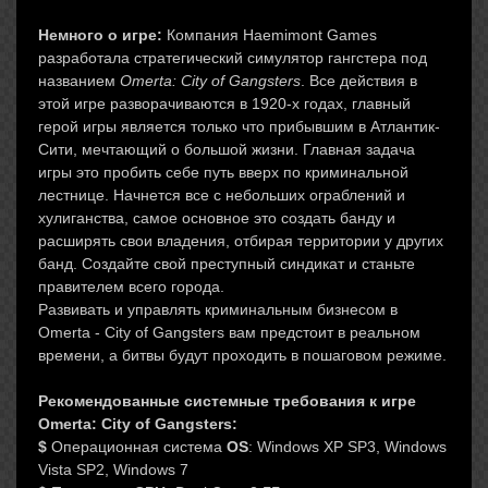
Немного о игре:
Компания Haemimont Games
разработала стратегический симулятор гангстера под
названием
Omerta: City of Gangsters
. Все действия в
этой игре разворачиваются в 1920-х годах, главный
герой игры является только что прибывшим в Атлантик-
Сити, мечтающий о большой жизни. Главная задача
игры это пробить себе путь вверх по криминальной
лестнице. Начнется все с небольших ограблений и
хулиганства, самое основное это создать банду и
расширять свои владения, отбирая территории у других
банд. Создайте свой преступный синдикат и станьте
правителем всего города.
Развивать и управлять криминальным бизнесом в
Omerta - City of Gangsters вам предстоит в реальном
времени, а битвы будут проходить в пошаговом режиме.
Рекомендованные системные требования к игре
Omerta: City of Gangsters:
$
Операционная система
OS
: Windows XP SP3, Windows
Vista SP2, Windows 7