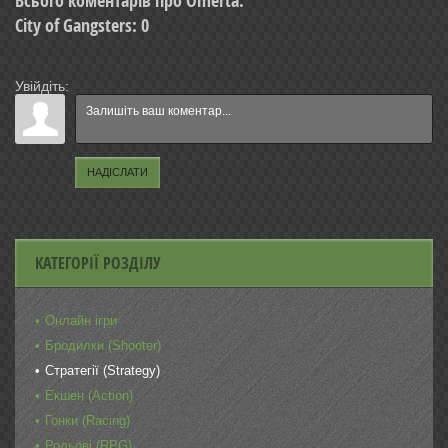
Всього коментарів про Omerta:
City of Gangsters
:
0
Увійдіть:
НАДІСЛАТИ
КАТЕГОРІЇ РОЗДІЛУ
Онлайн ігри
Бродилки (Shooter)
Стратегії (Strategy)
Екшен (Action)
Гонки (Racing)
Рольові (RPG)