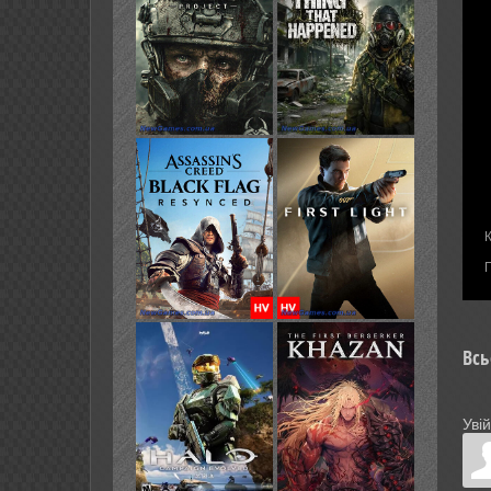
К
Всь
Увій