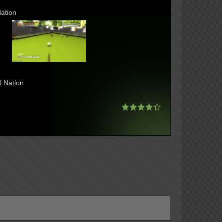
ation
l Nation