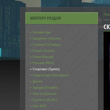
Гол
КАТЕГОРІЇ РОЗДІЛУ
СК
Онлайн ігри
Бродилки (Shooter)
Стратегії (Strategy)
Екшен (Action)
Гонки (Racing)
Рольові (RPG)
Спортивні (Sports)
Симулятори (Simulators)
Дитячі
Аркади (Arcades)
Квести (Quests)
Еротичні (Erotic)
Ігри 2010