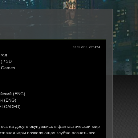
13.10.2013, 23:14:54
год
) / 3D
p Games
йский (ENG)
й (ENG)
RELOADED)
есь на досуге окунувшись в фантастический мир
ртивная игры позволяющая глубже познать все