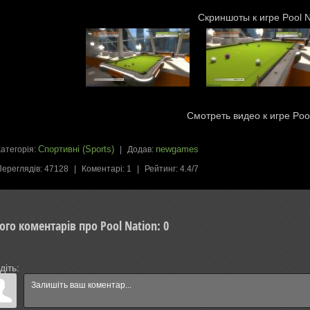
Скриншоты к игре Pool N
Смотреть видео к игре Poo
Спортивні (Sports)
newgames
атегорія
:
|
Додав
:
Переглядів
:
47128
|
Коментарі
:
1
|
Рейтинг
:
4.4
/
7
ого коментарів про Pool Nation
:
0
діть: