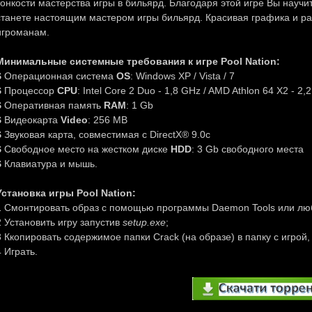
тонкости мастерства игры в бильярд. Благодаря этой игре Вы научи
станете настоящим мастером игры бильярд. Красивая графика и ра
игроманам.
Минимальные системные требования к игре Pool Nation:
$
Операционная система
OS
: Windows XP / Vista / 7
$
Процессор
CPU
: Intel Core 2 Duo - 1,8 GHz / AMD Athlon 64 X2 - 2,
$
Оперативная память
RAM
: 1 Gb
$
Видеокарта
Video
: 256 MB
$
Звуковая карта, совместимая с DirectX® 9.0c
$
Свободное место на жестком диске
HDD
: 3 Gb свободного места
$
Клавиатура и мышь.
Установка игры Pool Nation:
1 Смонтировать образ с помощью программы Daemon Tools или лю
2 Установить игру запустив
setup.exe
;
3 Ккопировать содержимое папки Crack (на образе) в папку с игрой,
4 Играть.