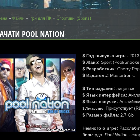
»
»
»
овна
Файли
Ігри для ПК
Спортивні (Sports)
АЧАТИ POOL NATION
$ Год выпуска игры:
2013 
$ Жанр:
Sport (Pool/Snooker
$ Разработчик:
Cherry Po
$ Издатель:
Mastertronic
$ Тип издания:
лицензия
$ Язык интерфейса:
Англи
$ Язык озвучки:
Английски
Присутствует (
$ Лекарство:
$ Размер файла
: 2.7 Gb
Немного о игре:
Расслабит
бильярда.
Pool Nation
- спо