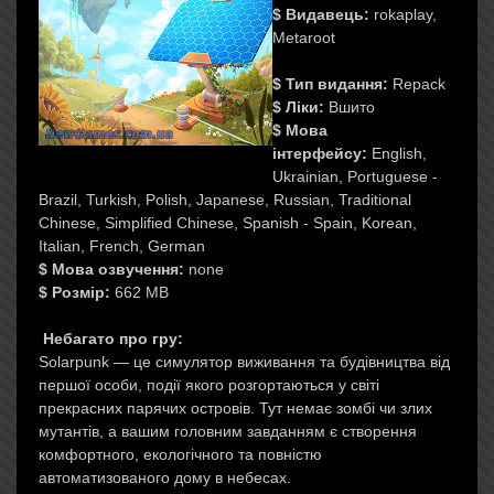
$ Видавець:
rokaplay,
Metaroot
$ Тип видання:
Repack
$ Ліки:
Вшито
$ Мова
інтерфейсу:
English,
Ukrainian, Portuguese -
Brazil, Turkish, Polish, Japanese, Russian, Traditional
Chinese, Simplified Chinese, Spanish - Spain, Korean,
Italian, French, German
$ Мова озвучення:
none
$ Розмір:
662 MB
Небагато про гру:
Solarpunk — це симулятор виживання та будівництва від
першої особи, події якого розгортаються у світі
прекрасних парячих островів. Тут немає зомбі чи злих
мутантів, а вашим головним завданням є створення
комфортного, екологічного та повністю
автоматизованого дому в небесах.