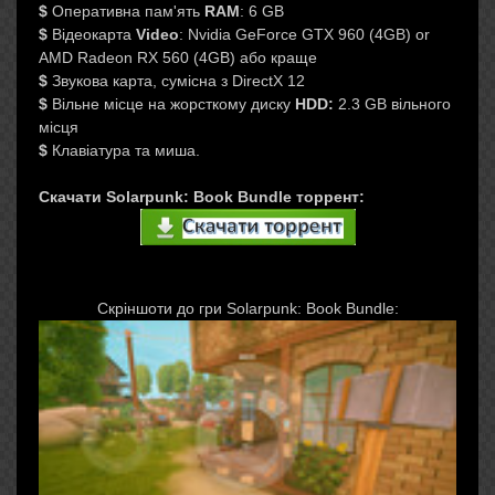
$
Оперативна пам'ять
RAM
: 6 GB
$
Відеокарта
Video
: Nvidia GeForce GTX 960 (4GB) or
AMD Radeon RX 560 (4GB) або краще
$
Звукова карта, сумісна з DirectX 12
$
Вільне місце на жорсткому диску
HDD
:
2.3 GB вільного
місця
$
Клавіатура та миша.
Скачати Solarpunk: Book Bundle торрент:
Скріншоти до гри Solarpunk: Book Bundle: