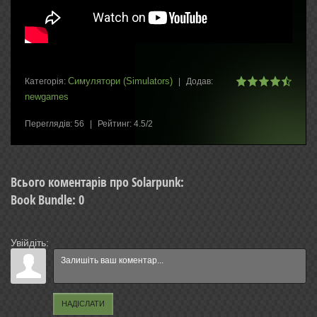
Симулятори (Simulators)
Категорія
:
|
Додав
:
newgames
Переглядів
:
56
|
Рейтинг
:
4.5
/
2
Всього коментарів про Solarpunk:
Book Bundle
:
0
Увійдіть:
НАДІСЛАТИ