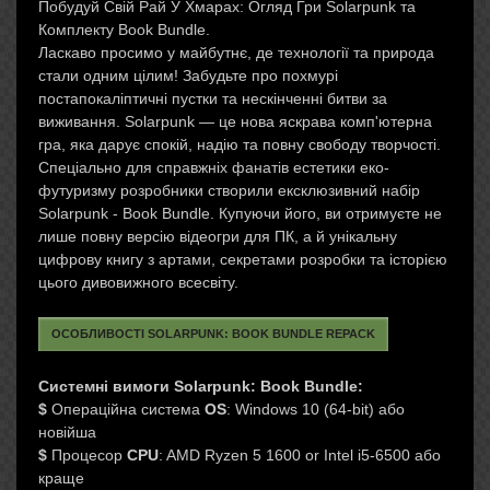
Побудуй Свій Рай У Хмарах: Огляд Гри Solarpunk та
Комплекту Book Bundle.
Ласкаво просимо у майбутнє, де технології та природа
стали одним цілим! Забудьте про похмурі
постапокаліптичні пустки та нескінченні битви за
виживання. Solarpunk — це нова яскрава комп'ютерна
гра, яка дарує спокій, надію та повну свободу творчості.
Спеціально для справжніх фанатів естетики еко-
футуризму розробники створили ексклюзивний набір
Solarpunk - Book Bundle. Купуючи його, ви отримуєте не
лише повну версію відеогри для ПК, а й унікальну
цифрову книгу з артами, секретами розробки та історією
цього дивовижного всесвіту.
ОСОБЛИВОСТІ SOLARPUNK: BOOK BUNDLE REPACK
Системні вимоги Solarpunk: Book Bundle:
$
Операційна система
OS
: Windows 10 (64-bit) або
новійша
$
Процесор
CPU
: AMD Ryzen 5 1600 or Intel i5-6500 або
краще