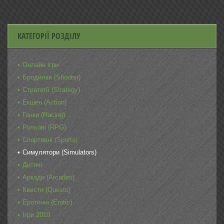
КАТЕГОРІЇ РОЗДІЛУ
Онлайн ігри
Бродилки (Shooter)
Стратегії (Strategy)
Екшен (Action)
Гонки (Racing)
Рольові (RPG)
Спортивні (Sports)
Симулятори (Simulators)
Дитячі
Аркади (Arcades)
Квести (Quests)
Еротичні (Erotic)
Ігри 2010