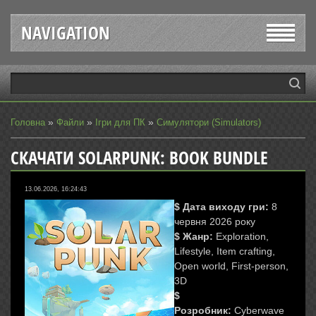
NAVIGATION
»
»
»
Головна
Файли
Ігри для ПК
Симулятори (Simulators)
СКАЧАТИ SOLARPUNK: BOOK BUNDLE
13.06.2026, 16:24:43
$ Дата виходу гри:
8
червня 2026 року
$ Жанр:
Exploration,
Lifestyle, Item crafting,
Open world, First-person,
3D
$
Розробник:
Cyberwave