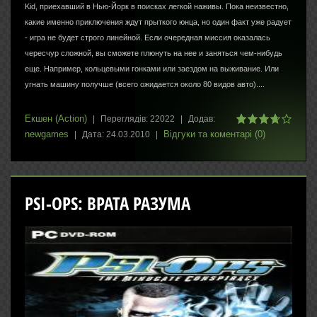
Kid, приехавший в Нью-Йорк в поисках легкой наживы. Пока неизвестно,
какие именно приключения ждут прыткого юнца, но один факт уже радует
- игра не будет строго линейной. Если очередная миссия оказалась
чересчур сложной, вы сможете плюнуть на нее и заняться чем-нибудь
еще. Например, кольцевыми гонками или заездом на выживание. Или
угнать машину получше (всего ожидается около 80 видов авто)....
Екшен (Action)
|
Переглядів:
22022
|
Додав:
newgames
Відгуки та коментарі (0)
|
Дата:
24.03.2010
|
PSI-OPS: ВРАТА РАЗУМА