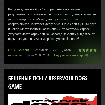
Когда ежедневная борьба с преступностью не дает
результатов, а пойманные с поличным наркодилеры в тот же
день выходят на свободу, даже у самых умелых
оперативников наступает депрессия. Ну, а если лучший друг
и напарник становятся наркоманами, то жестокий стресс
уступает место стремлению навсегда избавить общество от
ворья, вандалов, убийц и прочей уличной швали!
Екшен (Action)
|
Переглядів:
21277
|
Додав:
newgames
Відгуки та коментарі (0)
|
Дата:
25.03.2010
|
БЕШЕНЫЕ ПСЫ / RESERVOIR DOGS
GAME