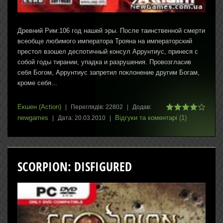
Древний Рим:106 год нашей эры. После таинственной смерти
всеобще любимого императора Трояна на императорский
престол взошел деспотичный консул Аррунтиус, принеся с
собой годы тирании, упадка и разрушения. Провозгласив
себя Богом, Аррунтиус запретил поклонение другим Богам,
кроме себя...
Екшен (Action)
|
Переглядів:
22802
|
Додав:
newgames
Відгуки та коментарі (1)
|
Дата:
20.03.2010
|
SCORPION: DISFIGURED