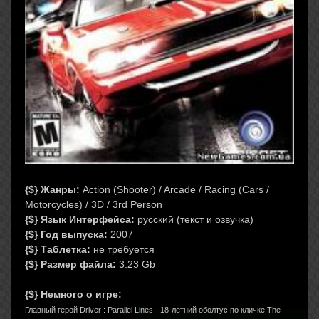
{$}
Жанры:
Action (Shooter) / Arcade / Racing (Cars /
Motorcycles) / 3D / 3rd Person
{$}
Язык Интерфейса:
русский (текст и озвучка)
{$}
Год выпуска:
2007
{$}
Таблетка:
не требуется
{$}
Размер файла:
3.23 Gb
{$} Немного о игре:
Главный герой Driver : Parallel Lines - 18-летний оболтус по кличке The