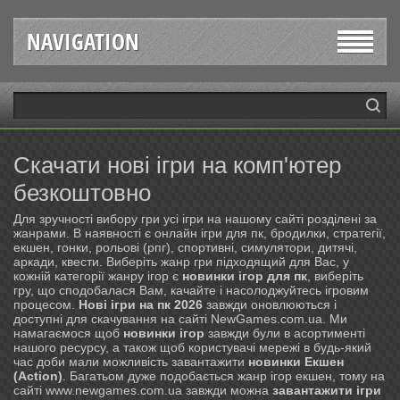
NAVIGATION
Скачати нові ігри на комп'ютер
безкоштовно
Для зручності вибору гри усі ігри на нашому сайті розділені за
жанрами. В наявності є онлайн ігри для пк, бродилки, стратегії,
екшен, гонки, рольові (рпг), спортивні, симулятори, дитячі,
аркади, квести. Виберіть жанр гри підходящий для Вас, у
кожній категорії жанру ігор є
новинки ігор для пк
, виберіть
гру, що сподобалася Вам, качайте і насолоджуйтесь ігровим
процесом.
Нові ігри на пк 2026
завжди оновлюються і
доступні для скачування на сайті NewGames.com.ua. Ми
намагаємося щоб
новинки ігор
завжди були в асортименті
нашого ресурсу, а також щоб користувачі мережі в будь-який
час доби мали можливість завантажити
новинки Екшен
(Action)
. Багатьом дуже подобається жанр ігор екшен, тому на
сайті www.newgames.com.ua завжди можна
завантажити ігри