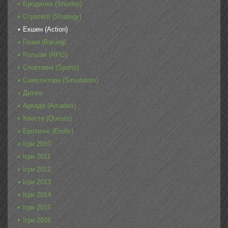
Бродилки (Shooter)
Стратегії (Strategy)
Екшен (Action)
Гонки (Racing)
Рольові (RPG)
Спортивні (Sports)
Симулятори (Simulators)
Дитячі
Аркади (Arcades)
Квести (Quests)
Еротичні (Erotic)
Ігри 2010
Ігри 2011
Ігри 2012
Ігри 2013
Ігри 2014
Ігри 2015
Ігри 2016