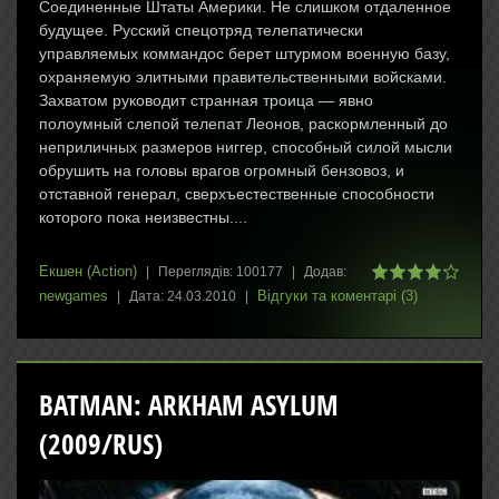
Соединенные Штаты Америки. Не слишком отдаленное
будущее. Русский спецотряд телепатически
управляемых коммандос берет штурмом военную базу,
охраняемую элитными правительственными войсками.
Захватом руководит странная троица — явно
полоумный слепой телепат Леонов, раскормленный до
неприличных размеров ниггер, способный силой мысли
обрушить на головы врагов огромный бензовоз, и
отставной генерал, сверхъестественные способности
которого пока неизвестны....
Екшен (Action)
|
Переглядів:
100177
|
Додав:
newgames
Відгуки та коментарі (3)
|
Дата:
24.03.2010
|
BATMAN: ARKHAM ASYLUM
(2009/RUS)