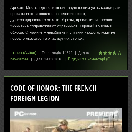
Аркхем. Место, где по темным, внушающим ужас коридорам
прокатываются раскаты нечеловеческого,
душераздирающего хохота. Угрозы, проклятия и злобное
хихиканье сопровождают охранников и врачей во время
обхода. Отчаяние – неизбывный спутник каждого, кому не
повезло оказаться в этих жутких стенах.
Екшен (Action)
|
Переглядів:
14365
|
Додав:
newgames
Відгуки та коментарі (0)
|
Дата:
24.03.2010
|
CODE OF HONOR: THE FRENCH
FOREIGN LEGION