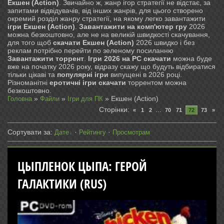
Екшен (Action)
. Звичайно ж, жанр ігор стратегії не відстає, за
запитами відвідувачів, від інших жанрів, для цього створено
окремий розділ жанру стратегії, на якому легко завантажити
ігри Екшен (Action)
.
Завантажити на комп'ютер гру
2026
можна безкоштовно, але не на великій швидкості скачування,
для того щоб
скачати Екшен (Action)
2026 швидко і без
реклам потрібно перейти по зеленому посиланню
Завантажити торрент
.
Ігри 2026 на PC скачати
можна буде
вже на початку 2026 року, відразу скажу що будуть відбиратися
тільки цікаві та
популярні ігри
випущені в 2026 році.
Різноманітні
еротичні ігри скачати
торрентом можна
безкоштовно.
»
»
» Екшен (Action)
Головна
Файли
Ігри для ПК
Сторінки
:
...
«
1
2
70
71
72
73
»
Сортувати за
:
·
·
Дате
Рейтингу
Просмотрам
ЦЫПЛЕНОК ЦЫПА: ГЕРОЙ
ГАЛАКТИКИ (RUS)