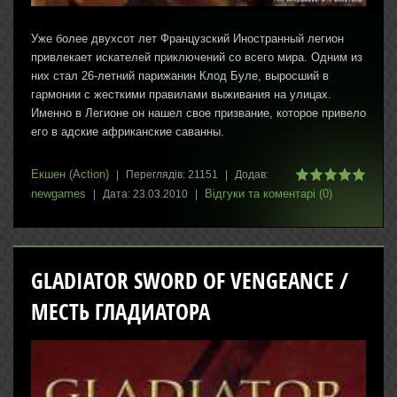
Уже более двухсот лет Французский Иностранный легион
привлекает искателей приключений со всего мира. Одним из
них стал 26-летний парижанин Клод Буле, выросший в
гармонии с жесткими правилами выживания на улицах.
Именно в Легионе он нашел свое призвание, которое привело
его в адские африканские саванны.
Екшен (Action)
|
Переглядів:
21151
|
Додав:
newgames
Відгуки та коментарі (0)
|
Дата:
23.03.2010
|
GLADIATOR SWORD OF VENGEANCE /
МЕСТЬ ГЛАДИАТОРА