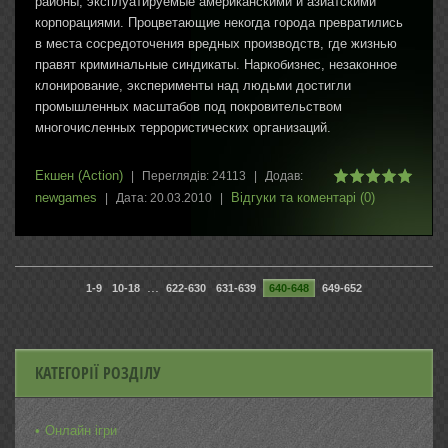
районы, эксплуатируемые американскими и азиатскими
корпорациями. Процветающие некогда города превратились
в места сосредоточения вредных производств, где жизнью
правят криминальные синдикаты. Наркобизнес, незаконное
клонирование, эксперименты над людьми достигли
промышленных масштабов под покровительством
многочисленных террористических организаций.
Екшен (Action)
|
Переглядів:
24113
|
Додав:
newgames
Відгуки та коментарі (0)
|
Дата:
20.03.2010
|
...
1-9
10-18
622-630
631-639
640-648
649-652
КАТЕГОРІЇ РОЗДІЛУ
Онлайн ігри