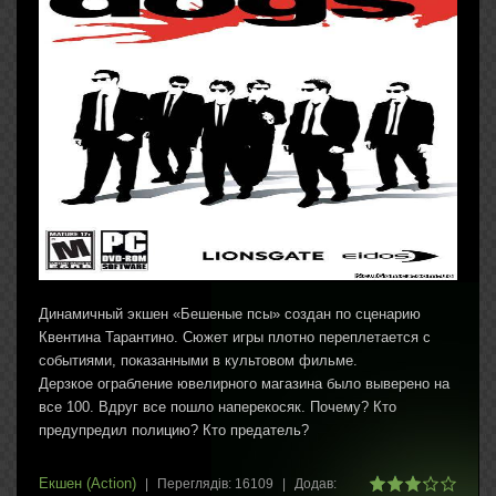
Динамичный экшен «Бешеные псы» создан по сценарию
Квентина Тарантино. Сюжет игры плотно переплетается с
событиями, показанными в культовом фильме.
Дерзкое ограбление ювелирного магазина было выверено на
все 100. Вдруг все пошло наперекосяк. Почему? Кто
предупредил полицию? Кто предатель?
Екшен (Action)
|
Переглядів:
16109
|
Додав: