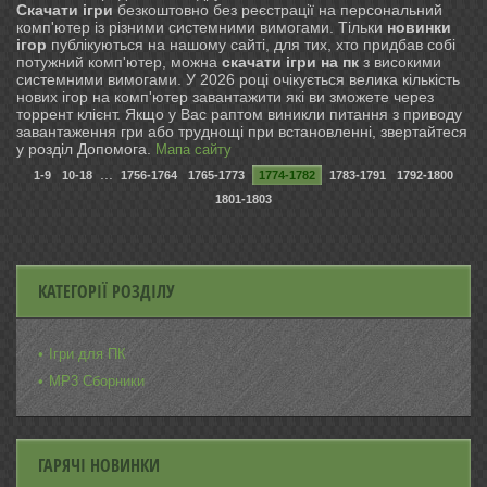
Скачати ігри
безкоштовно без реєстрації на персональний
комп'ютер із різними системними вимогами. Тільки
новинки
ігор
публікуються на нашому сайті, для тих, хто придбав собі
потужний комп'ютер, можна
скачати ігри на пк
з високими
системними вимогами. У 2026 році очікується велика кількість
нових ігор на комп'ютер завантажити які ви зможете через
торрент клієнт. Якщо у Вас раптом виникли питання з приводу
завантаження гри або труднощі при встановленні, звертайтеся
у розділ Допомога.
Мапа сайту
...
1-9
10-18
1756-1764
1765-1773
1774-1782
1783-1791
1792-1800
1801-1803
КАТЕГОРІЇ РОЗДІЛУ
Ігри для ПК
MP3 Сборники
ГАРЯЧІ НОВИНКИ