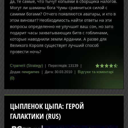
да, те самые, что тычут копьями в сборщика налогов.
Могут ли шаманы бога Чумы сравниться силой с
самими богами? Отчего появляются аватары, и кто в
этом виноват? Необходимость найти ответы на эти
вопросы определенно не улучшит ваш сон, но зато
подарит часы захватывающих битв с гоблинами,
которые наводнили земли Ардании. А разве для
Великого Короля существует лучший способ
провести ночь?
Стратегії (Strategy)
|
Переглядів:
13139
|
newgames
Відгуки та коментарі
Додав:
|
Дата:
30.03.2010
|
(0)
ЦЫПЛЕНОК ЦЫПА: ГЕРОЙ
ГАЛАКТИКИ (RUS)