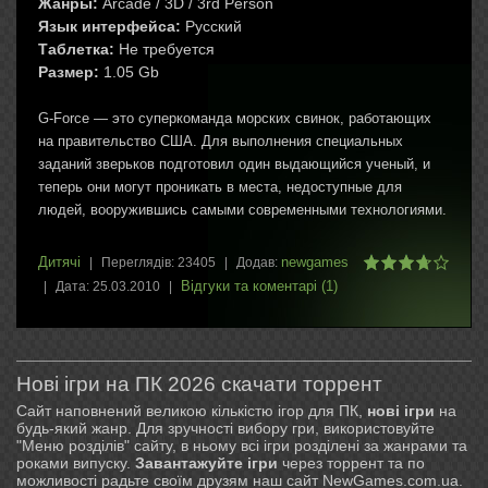
Жанры:
Arcade / 3D / 3rd Person
Язык интерфейса:
Русский
Таблетка:
Не требуется
Размер:
1.05 Gb
G-Force — это суперкоманда морских свинок, работающих
на правительство США. Для выполнения специальных
заданий зверьков подготовил один выдающийся ученый, и
теперь они могут проникать в места, недоступные для
людей, вооружившись самыми современными технологиями.
Дитячі
newgames
|
Переглядів:
23405
|
Додав:
Відгуки та коментарі (1)
|
Дата:
25.03.2010
|
Нові ігри на ПК 2026 скачати торрент
Сайт наповнений великою кількістю ігор для ПК,
нові ігри
на
будь-який жанр. Для зручності вибору гри, використовуйте
"Меню розділів" сайту, в ньому всі ігри розділені за жанрами та
роками випуску.
Завантажуйте ігри
через торрент та по
можливості радьте своїм друзям наш сайт NewGames.com.ua.