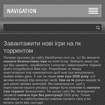
NAVIGATION
Завантажити нові ігри на пк
торрентом
Ласкаво просимо до сайту NewGames.com.ua, тут Ви зможете
скачати безкоштовно ігри
на комп'ютер. Виберіть жанр гри,
що Вас цікавить, ознайомтеся з описом і завантажуйте торрент
файл сподобалися Вам ігри. Розробники та творці
комп'ютерних ігор намагаються щоб нові ігри випускалися
майже кожен день. У нас не лише
нові ігри 2026 року
, а й
велика колекція ігор минулих часів.
Ігри на пк
різних жанрів та
для різних вікових категорій. Ми намагаємося, щоб у
користувачів нашого ресурсу завжди була можливість
скачати
ігри торрент
безкоштовно. На цьому сайті Ви, безперечно
зможете
скачати ігри без реєстрації
2026 року. Тільки
найсвіжіші та найпопулярніші новинки ігрового світу в які
можна грати вже сьогодні.