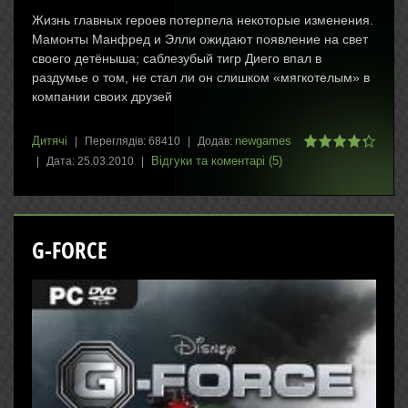
Жизнь главных героев потерпела некоторые изменения.
Мамонты Манфред и Элли ожидают появление на свет
своего детёныша; саблезубый тигр Диего впал в
раздумье о том, не стал ли он слишком «мягкотелым» в
компании своих друзей
Дитячі
newgames
|
Переглядів:
68410
|
Додав:
Відгуки та коментарі (5)
|
Дата:
25.03.2010
|
G-FORCE