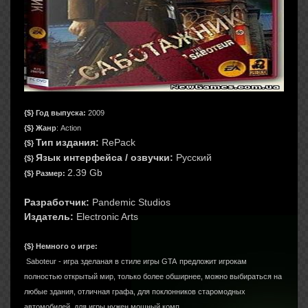
{$}
Год выпуска:
2009
{$}
Жанр
: Action
Тип издания:
RePack
{$}
Язык интерфейса /
озвучки:
Русский
{$}
2.39 Gb
{$}
Размер:
Разработчик:
Pandemic Studios
Издатель:
Electronic Arts
{$} Немного о игре:
Saboteur - игра зделаная в стиле игры
GTA
предложит игрокам
полностью открытый мир, только более обширнее, можно выбираться на
любые здания, отличная графа, для поклонников старомодных
автомобилей, для игры нужен мощный комп.