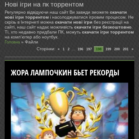
Нові ігри на пк торрентом
Регулярно відвідуючи наш сайт Ви завжди зможете
скачати
нові ігри торрентом
і насолоджуватися ігровим процесом. Не
скрізь в Інтернеті можна
скачати нові ігри
без реєстрації на
сайті, наш сайт надає можливість
скачати ігри безкоштовно
.
Ті, хто недавно придбали ПК, можуть
скачати ігри торрентом
на комп'ютер або ноутбук.
»
Файли
Головна
Сторінки
:
...
«
1
2
196
197
198
199
200
201
»
ЖОРА ЛАМПОЧКИН БЬЕТ РЕКОРДЫ